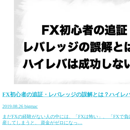
FX初心者の追証・レバレッジの誤解とは？ハイレ
2019.08.26
bigmac
まだFXの経験がない人の中には、「FXは怖い」、 「FX
産してしまうと、 資金がゼロになっ…