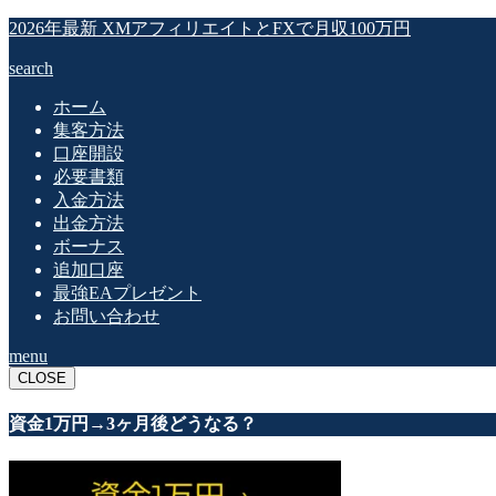
2026年最新 XMアフィリエイトとFXで月収100万円
search
ホーム
集客方法
口座開設
必要書類
入金方法
出金方法
ボーナス
追加口座
最強EAプレゼント
お問い合わせ
menu
CLOSE
資金1万円→3ヶ月後どうなる？