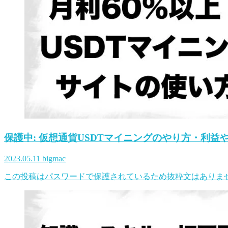
保護中: 仮想通貨USDTマイニングのやり方・利
2023.05.11
bigmac
この投稿はパスワードで保護されているため抜粋文はありま