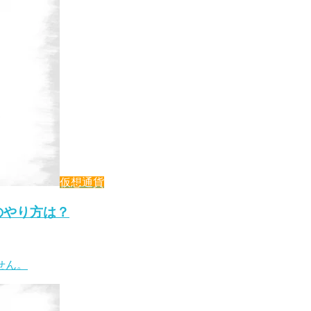
仮想通貨
)のやり方は？
せん。