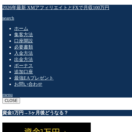
2026年最新 XMアフィリエイトとFXで月収100万円
search
ホーム
集客方法
口座開設
必要書類
入金方法
出金方法
ボーナス
追加口座
最強EAプレゼント
お問い合わせ
menu
CLOSE
資金1万円→3ヶ月後どうなる？