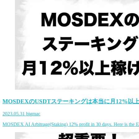
MOSDEXのUSDTステーキングは本当に月12%以
2023.05.31
bigmac
MOSDEX AI Arbitrage(Staking) 12% profit in 30 days. Here is the Eng