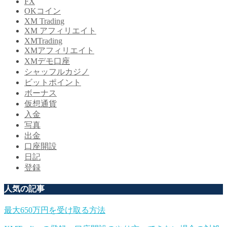
FX
OKコイン
XM Trading
XM アフィリエイト
XMTrading
XMアフィリエイト
XMデモ口座
シャッフルカジノ
ビットポイント
ボーナス
仮想通貨
入金
写真
出金
口座開設
日記
登録
人気の記事
最大650万円を受け取る方法