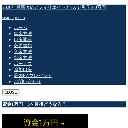
2026年最新 XMアフィリエイトとFXで月収100万円
search
menu
ホーム
集客方法
口座開設
必要書類
入金方法
出金方法
ボーナス
追加口座
最強EAプレゼント
お問い合わせ
CLOSE
資金1万円→3ヶ月後どうなる？