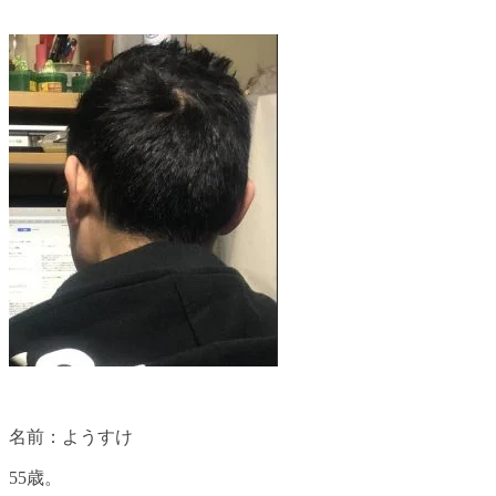
名前：ようすけ
55歳。