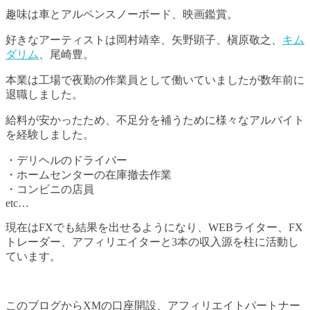
趣味は車とアルペンスノーボード、映画鑑賞。
好きなアーティストは岡村靖幸、矢野顕子、槇原敬之、
キム
ダリム
、尾崎豊。
本業は工場で夜勤の作業員として働いていましたが数年前に
退職しました。
給料が安かったため、不足分を補うために様々なアルバイト
を経験しました。
・デリヘルのドライバー
・ホームセンターの在庫撤去作業
・コンビニの店員
etc…
現在はFXでも結果を出せるようになり、WEBライター、FX
トレーダー、アフィリエイターと3本の収入源を柱に活動し
ています。
このブログからXMの口座開設、アフィリエイトパートナー