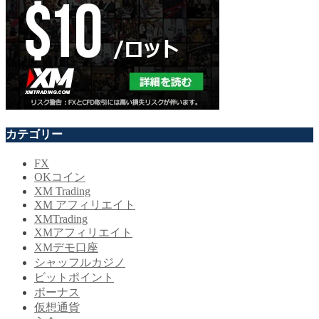
カテゴリー
FX
OKコイン
XM Trading
XM アフィリエイト
XMTrading
XMアフィリエイト
XMデモ口座
シャッフルカジノ
ビットポイント
ボーナス
仮想通貨