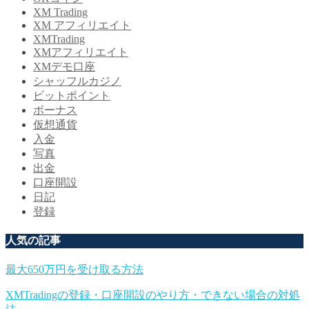
XM Trading
XM アフィリエイト
XMTrading
XMアフィリエイト
XMデモ口座
シャッフルカジノ
ビットポイント
ボーナス
仮想通貨
入金
写真
出金
口座開設
日記
登録
人気の記事
最大650万円を受け取る方法
XMTradingの登録・口座開設のやり方・できない場合の対処