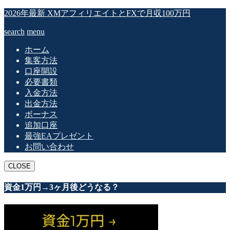
2026年最新 XMアフィリエイトとFXで月収100万円
search
menu
ホーム
集客方法
口座開設
必要書類
入金方法
出金方法
ボーナス
追加口座
最強EAプレゼント
お問い合わせ
CLOSE
資金1万円→3ヶ月後どうなる？