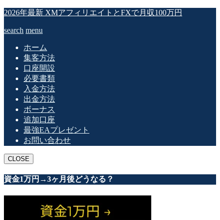
2026年最新 XMアフィリエイトとFXで月収100万円
search
menu
ホーム
集客方法
口座開設
必要書類
入金方法
出金方法
ボーナス
追加口座
最強EAプレゼント
お問い合わせ
CLOSE
資金1万円→3ヶ月後どうなる？