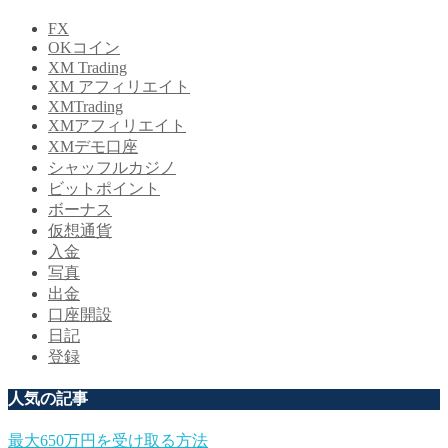
FX
OKコイン
XM Trading
XM アフィリエイト
XMTrading
XMアフィリエイト
XMデモ口座
シャッフルカジノ
ビットポイント
ボーナス
仮想通貨
入金
写真
出金
口座開設
日記
登録
人気の記事
最大650万円を受け取る方法