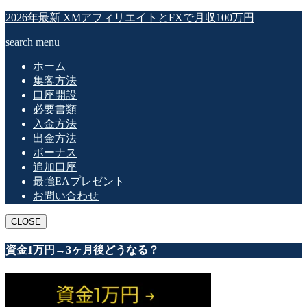
2026年最新 XMアフィリエイトとFXで月収100万円
search
menu
ホーム
集客方法
口座開設
必要書類
入金方法
出金方法
ボーナス
追加口座
最強EAプレゼント
お問い合わせ
CLOSE
資金1万円→3ヶ月後どうなる？