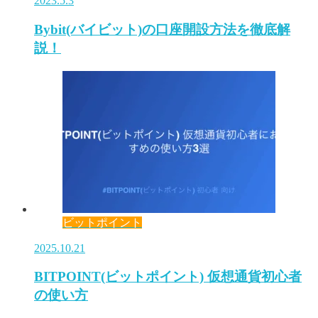
2023.5.3
Bybit(バイビット)の口座開設方法を徹底解
説！
ビットポイント
2025.10.21
BITPOINT(ビットポイント) 仮想通貨初心者
の使い方