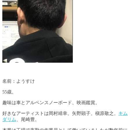
名前：ようすけ
55歳。
趣味は車とアルペンスノーボード、映画鑑賞。
好きなアーティストは岡村靖幸、矢野顕子、槇原敬之、
キム
ダリム
、尾崎豊。