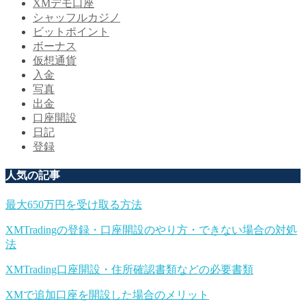
XMデモ口座
シャッフルカジノ
ビットポイント
ボーナス
仮想通貨
入金
写真
出金
口座開設
日記
登録
人気の記事
最大650万円を受け取る方法
XMTradingの登録・口座開設のやり方・できない場合の対処
法
XMTrading口座開設・住所確認書類などの必要書類
XMで追加口座を開設した場合のメリット