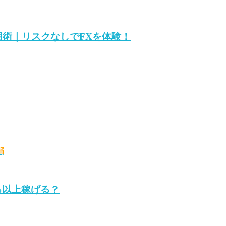
用術｜リスクなしでFXを体験！
貨
2%以上稼げる？