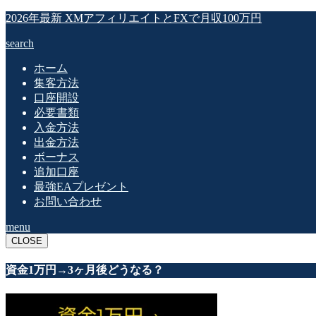
2026年最新 XMアフィリエイトとFXで月収100万円
search
ホーム
集客方法
口座開設
必要書類
入金方法
出金方法
ボーナス
追加口座
最強EAプレゼント
お問い合わせ
menu
CLOSE
資金1万円→3ヶ月後どうなる？