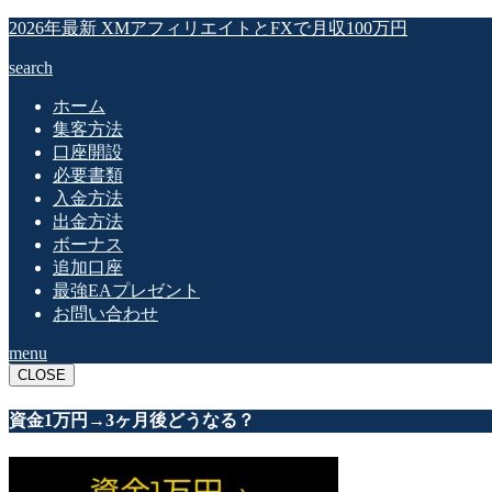
2026年最新 XMアフィリエイトとFXで月収100万円
search
ホーム
集客方法
口座開設
必要書類
入金方法
出金方法
ボーナス
追加口座
最強EAプレゼント
お問い合わせ
menu
CLOSE
資金1万円→3ヶ月後どうなる？