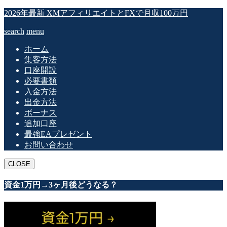
2026年最新 XMアフィリエイトとFXで月収100万円
search
menu
ホーム
集客方法
口座開設
必要書類
入金方法
出金方法
ボーナス
追加口座
最強EAプレゼント
お問い合わせ
CLOSE
資金1万円→3ヶ月後どうなる？