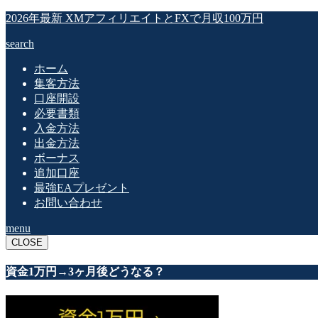
2026年最新 XMアフィリエイトとFXで月収100万円
search
ホーム
集客方法
口座開設
必要書類
入金方法
出金方法
ボーナス
追加口座
最強EAプレゼント
お問い合わせ
menu
CLOSE
資金1万円→3ヶ月後どうなる？