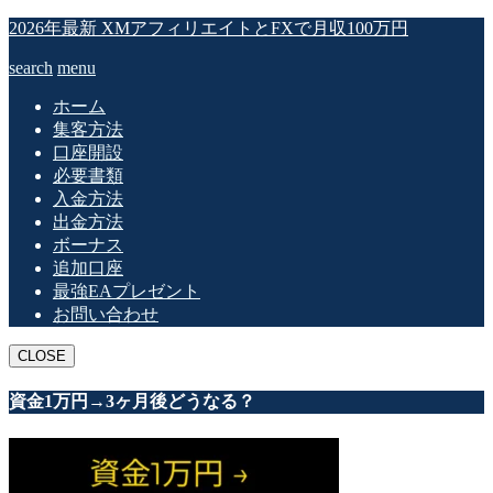
2026年最新 XMアフィリエイトとFXで月収100万円
search
menu
ホーム
集客方法
口座開設
必要書類
入金方法
出金方法
ボーナス
追加口座
最強EAプレゼント
お問い合わせ
CLOSE
資金1万円→3ヶ月後どうなる？