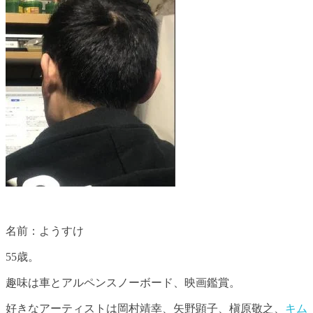
名前：ようすけ
55歳。
趣味は車とアルペンスノーボード、映画鑑賞。
好きなアーティストは岡村靖幸、矢野顕子、槇原敬之、
キム