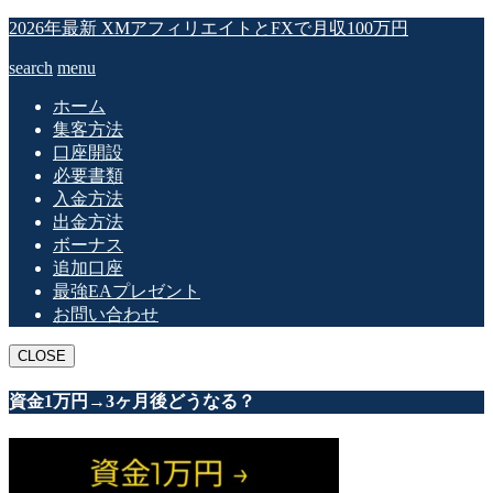
2026年最新 XMアフィリエイトとFXで月収100万円
search
menu
ホーム
集客方法
口座開設
必要書類
入金方法
出金方法
ボーナス
追加口座
最強EAプレゼント
お問い合わせ
CLOSE
資金1万円→3ヶ月後どうなる？