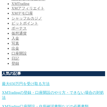
XMTrading
XMアフィリエイト
XMデモ口座
シャッフルカジノ
ビットポイント
ボーナス
仮想通貨
入金
写真
出金
口座開設
日記
登録
人気の記事
最大650万円を受け取る方法
XMTradingの登録・口座開設のやり方・できない場合の対処
法
XMTrading口座開設・住所確認書類などの必要書類