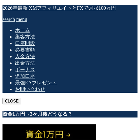
2026年最新 XMアフィリエイトとFXで月収100万円
search
menu
ホーム
集客方法
口座開設
必要書類
入金方法
出金方法
ボーナス
追加口座
最強EAプレゼント
お問い合わせ
CLOSE
資金1万円→3ヶ月後どうなる？