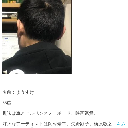
名前：ようすけ
55歳。
趣味は車とアルペンスノーボード、映画鑑賞。
好きなアーティストは岡村靖幸、矢野顕子、槇原敬之、
キム