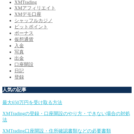
XMTrading
XMアフィリエイト
XMデモ口座
シャッフルカジノ
ビットポイント
ボーナス
仮想通貨
入金
写真
出金
口座開設
日記
登録
人気の記事
最大650万円を受け取る方法
XMTradingの登録・口座開設のやり方・できない場合の対処
法
XMTrading口座開設・住所確認書類などの必要書類