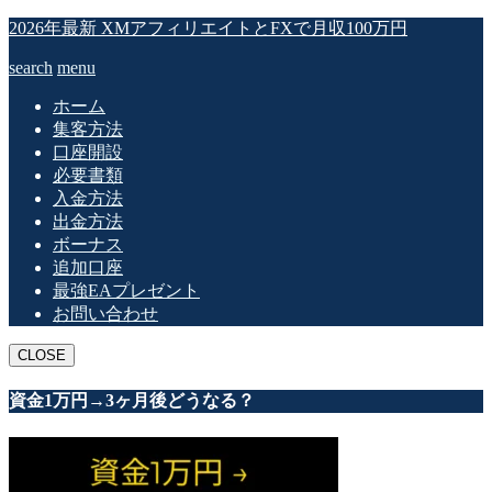
2026年最新 XMアフィリエイトとFXで月収100万円
search
menu
ホーム
集客方法
口座開設
必要書類
入金方法
出金方法
ボーナス
追加口座
最強EAプレゼント
お問い合わせ
CLOSE
資金1万円→3ヶ月後どうなる？