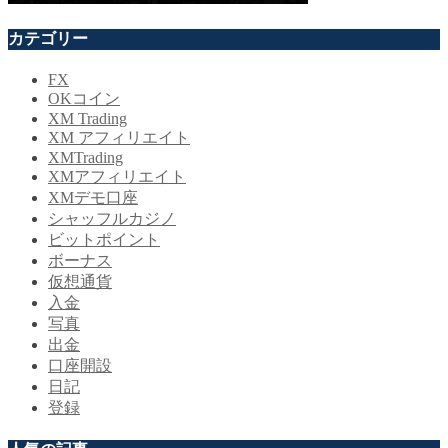
カテゴリー
FX
OKコイン
XM Trading
XM アフィリエイト
XMTrading
XMアフィリエイト
XMデモ口座
シャッフルカジノ
ビットポイント
ボーナス
仮想通貨
入金
写真
出金
口座開設
日記
登録