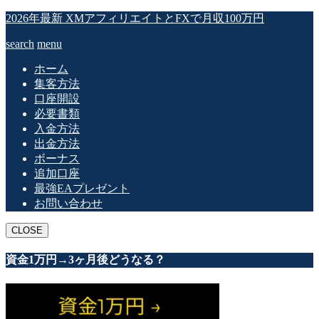
2026年最新 XMアフィリエイトとFXで月収100万円
search
menu
ホーム
集客方法
口座開設
必要書類
入金方法
出金方法
ボーナス
追加口座
最強EAプレゼント
お問い合わせ
CLOSE
資金1万円→3ヶ月後どうなる？