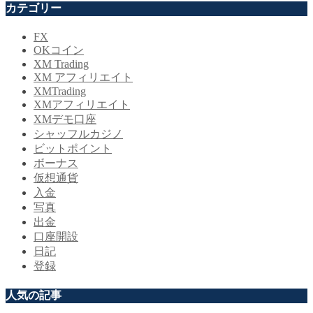
カテゴリー
FX
OKコイン
XM Trading
XM アフィリエイト
XMTrading
XMアフィリエイト
XMデモ口座
シャッフルカジノ
ビットポイント
ボーナス
仮想通貨
入金
写真
出金
口座開設
日記
登録
人気の記事