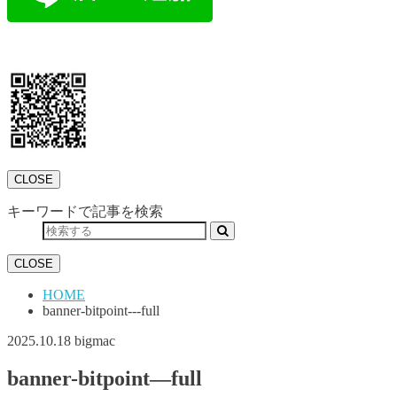
CLOSE
キーワードで記事を検索
CLOSE
HOME
banner-bitpoint---full
2025.10.18
bigmac
banner-bitpoint—full