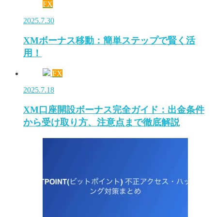
FX
2025.7.30
XMボーナス移動：簡単ステップで賢く活
用！
FX
2025.7.18
XM口座開設ボーナス完全ガイド：出金条件
から受け取り方、注意点まで徹底解説