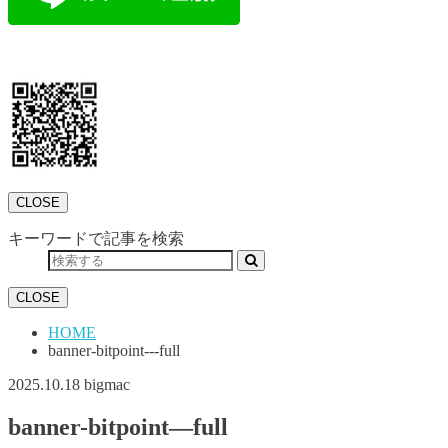
CLOSE
キーワードで記事を検索
CLOSE
HOME
banner-bitpoint---full
2025.10.18
bigmac
banner-bitpoint—full