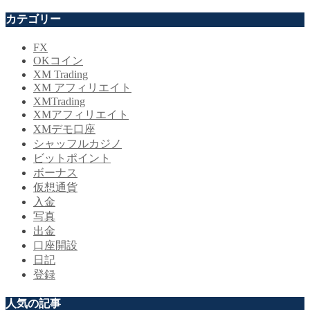
カテゴリー
FX
OKコイン
XM Trading
XM アフィリエイト
XMTrading
XMアフィリエイト
XMデモ口座
シャッフルカジノ
ビットポイント
ボーナス
仮想通貨
入金
写真
出金
口座開設
日記
登録
人気の記事