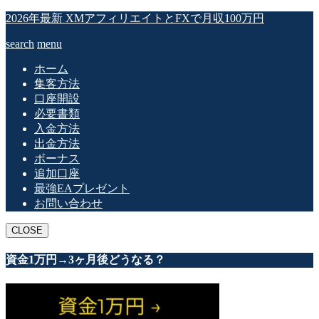
2026年最新 XMアフィリエイトとFXで月収100万円
search
menu
ホーム
集客方法
口座開設
必要書類
入金方法
出金方法
ボーナス
追加口座
最強EAプレゼント
お問い合わせ
CLOSE
資金1万円→3ヶ月後どうなる？