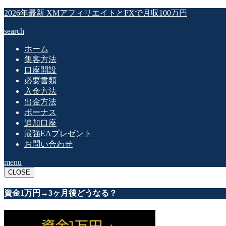
2026年最新 XMアフィリエイトとFXで月収100万円
search
ホーム
集客方法
口座開設
必要書類
入金方法
出金方法
ボーナス
追加口座
最強EAプレゼント
お問い合わせ
menu
CLOSE
資金1万円→3ヶ月後どうなる？