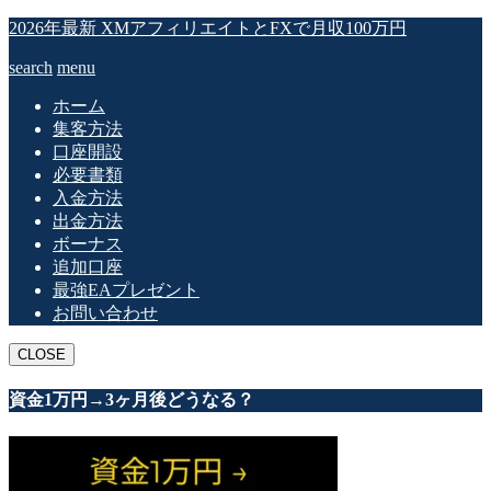
2026年最新 XMアフィリエイトとFXで月収100万円
search
menu
ホーム
集客方法
口座開設
必要書類
入金方法
出金方法
ボーナス
追加口座
最強EAプレゼント
お問い合わせ
CLOSE
資金1万円→3ヶ月後どうなる？