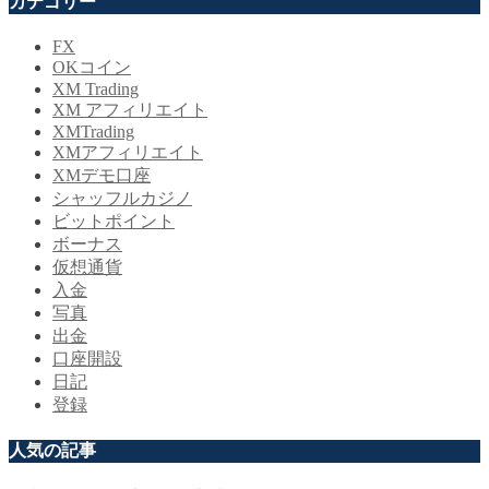
カテゴリー
FX
OKコイン
XM Trading
XM アフィリエイト
XMTrading
XMアフィリエイト
XMデモ口座
シャッフルカジノ
ビットポイント
ボーナス
仮想通貨
入金
写真
出金
口座開設
日記
登録
人気の記事