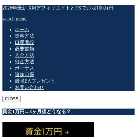
2026年最新 XMアフィリエイトとFXで月収100万円
search
menu
ホーム
集客方法
口座開設
必要書類
入金方法
出金方法
ボーナス
追加口座
最強EAプレゼント
お問い合わせ
CLOSE
資金1万円→3ヶ月後どうなる？