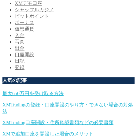
XMデモ口座
シャッフルカジノ
ビットポイント
ボーナス
仮想通貨
入金
写真
出金
口座開設
日記
登録
人気の記事
最大650万円を受け取る方法
XMTradingの登録・口座開設のやり方・できない場合の対処
法
XMTrading口座開設・住所確認書類などの必要書類
XMで追加口座を開設した場合のメリット