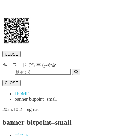
CLOSE
キーワードで記事を検索
CLOSE
HOME
banner-bitpoint--small
2025.10.21
bigmac
banner-bitpoint–small
ポスト