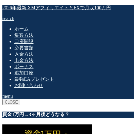
2026年最新 XMアフィリエイトとFXで月収100万円
search
ホーム
集客方法
口座開設
必要書類
入金方法
出金方法
ボーナス
追加口座
最強EAプレゼント
お問い合わせ
menu
CLOSE
資金1万円→3ヶ月後どうなる？