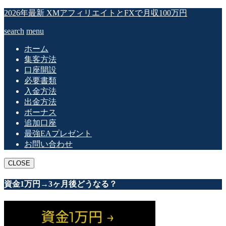
2026年最新 XMアフィリエイトとFXで月収100万円
search
menu
ホーム
集客方法
口座開設
必要書類
入金方法
出金方法
ボーナス
追加口座
最強EAプレゼント
お問い合わせ
CLOSE
資金1万円→3ヶ月後どうなる？