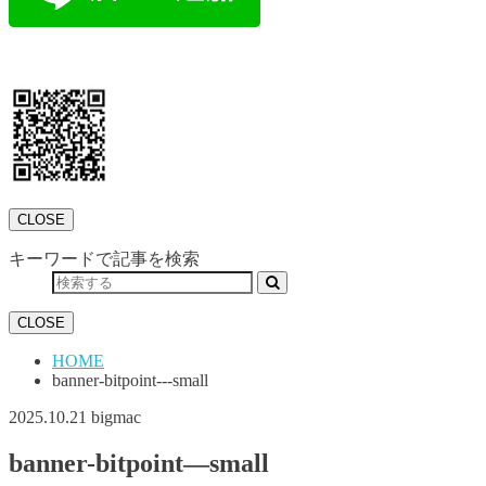
CLOSE
キーワードで記事を検索
CLOSE
HOME
banner-bitpoint---small
2025.10.21
bigmac
banner-bitpoint—small