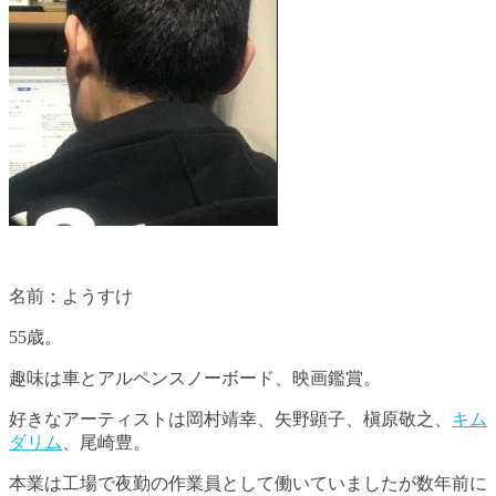
名前：ようすけ
55歳。
趣味は車とアルペンスノーボード、映画鑑賞。
好きなアーティストは岡村靖幸、矢野顕子、槇原敬之、
キム
ダリム
、尾崎豊。
本業は工場で夜勤の作業員として働いていましたが数年前に