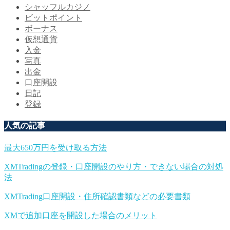
シャッフルカジノ
ビットポイント
ボーナス
仮想通貨
入金
写真
出金
口座開設
日記
登録
人気の記事
最大650万円を受け取る方法
XMTradingの登録・口座開設のやり方・できない場合の対処
法
XMTrading口座開設・住所確認書類などの必要書類
XMで追加口座を開設した場合のメリット