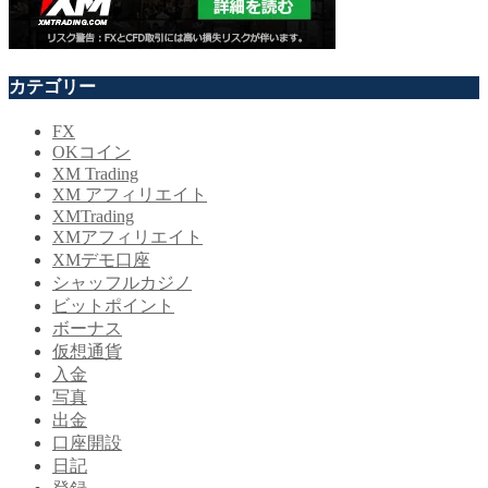
カテゴリー
FX
OKコイン
XM Trading
XM アフィリエイト
XMTrading
XMアフィリエイト
XMデモ口座
シャッフルカジノ
ビットポイント
ボーナス
仮想通貨
入金
写真
出金
口座開設
日記