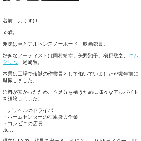
名前：ようすけ
55歳。
趣味は車とアルペンスノーボード、映画鑑賞。
好きなアーティストは岡村靖幸、矢野顕子、槇原敬之、
キム
ダリム
、尾崎豊。
本業は工場で夜勤の作業員として働いていましたが数年前に
退職しました。
給料が安かったため、不足分を補うために様々なアルバイト
を経験しました。
・デリヘルのドライバー
・ホームセンターの在庫撤去作業
・コンビニの店員
etc…
現在はFXでも結果を出せるようになり、WEBライター、FX