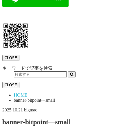
CLOSE
キーワードで記事を検索
CLOSE
HOME
banner-bitpoint---small
2025.10.21
bigmac
banner-bitpoint—small