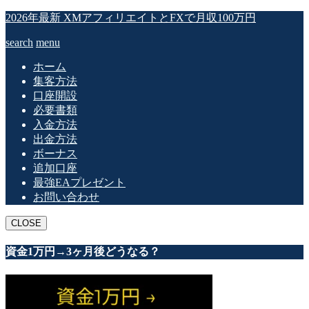
2026年最新 XMアフィリエイトとFXで月収100万円
search
menu
ホーム
集客方法
口座開設
必要書類
入金方法
出金方法
ボーナス
追加口座
最強EAプレゼント
お問い合わせ
CLOSE
資金1万円→3ヶ月後どうなる？