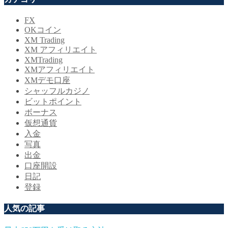
FX
OKコイン
XM Trading
XM アフィリエイト
XMTrading
XMアフィリエイト
XMデモ口座
シャッフルカジノ
ビットポイント
ボーナス
仮想通貨
入金
写真
出金
口座開設
日記
登録
人気の記事