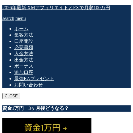
2026年最新 XMアフィリエイトとFXで月収100万円
search
menu
ホーム
集客方法
口座開設
必要書類
入金方法
出金方法
ボーナス
追加口座
最強EAプレゼント
お問い合わせ
CLOSE
資金1万円→3ヶ月後どうなる？