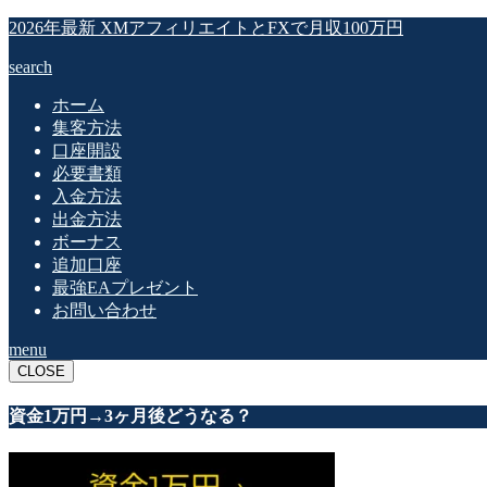
2026年最新 XMアフィリエイトとFXで月収100万円
search
ホーム
集客方法
口座開設
必要書類
入金方法
出金方法
ボーナス
追加口座
最強EAプレゼント
お問い合わせ
menu
CLOSE
資金1万円→3ヶ月後どうなる？