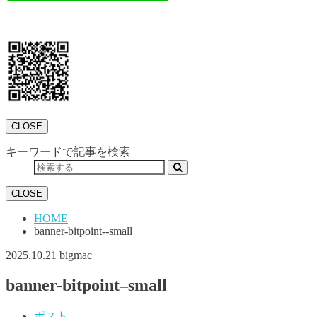
CLOSE
キーワードで記事を検索
CLOSE
HOME
banner-bitpoint--small
2025.10.21
bigmac
banner-bitpoint–small
ポスト