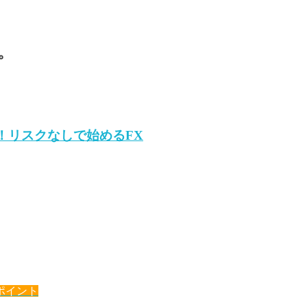
。
！リスクなしで始めるFX
ポイント