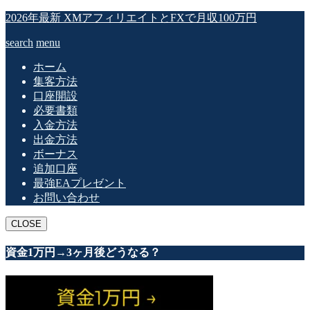
2026年最新 XMアフィリエイトとFXで月収100万円
search
menu
ホーム
集客方法
口座開設
必要書類
入金方法
出金方法
ボーナス
追加口座
最強EAプレゼント
お問い合わせ
CLOSE
資金1万円→3ヶ月後どうなる？