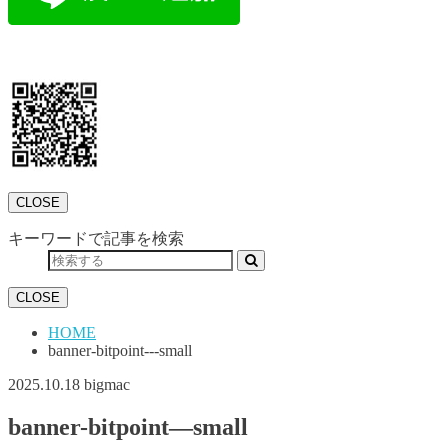
CLOSE
キーワードで記事を検索
CLOSE
HOME
banner-bitpoint---small
2025.10.18
bigmac
banner-bitpoint—small