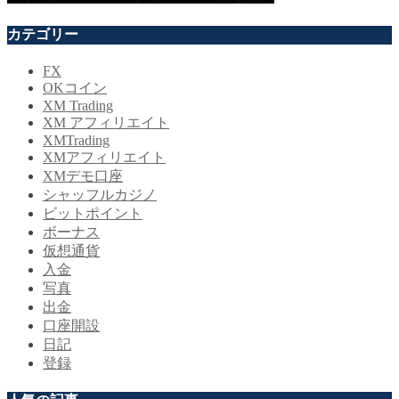
カテゴリー
FX
OKコイン
XM Trading
XM アフィリエイト
XMTrading
XMアフィリエイト
XMデモ口座
シャッフルカジノ
ビットポイント
ボーナス
仮想通貨
入金
写真
出金
口座開設
日記
登録