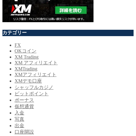
カテゴリー
FX
OKコイン
XM Trading
XM アフィリエイト
XMTrading
XMアフィリエイト
XMデモ口座
シャッフルカジノ
ビットポイント
ボーナス
仮想通貨
入金
写真
出金
口座開設