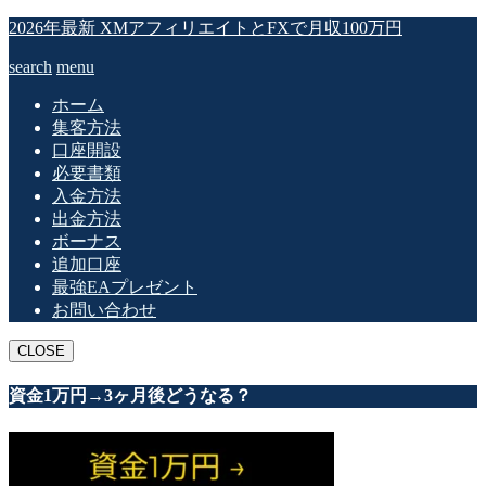
2026年最新 XMアフィリエイトとFXで月収100万円
search
menu
ホーム
集客方法
口座開設
必要書類
入金方法
出金方法
ボーナス
追加口座
最強EAプレゼント
お問い合わせ
CLOSE
資金1万円→3ヶ月後どうなる？