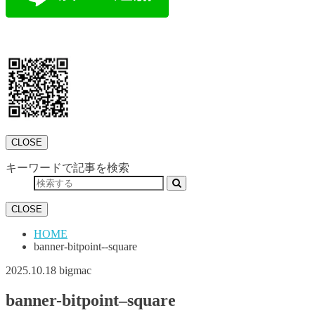
CLOSE
キーワードで記事を検索
CLOSE
HOME
banner-bitpoint--square
2025.10.18
bigmac
banner-bitpoint–square