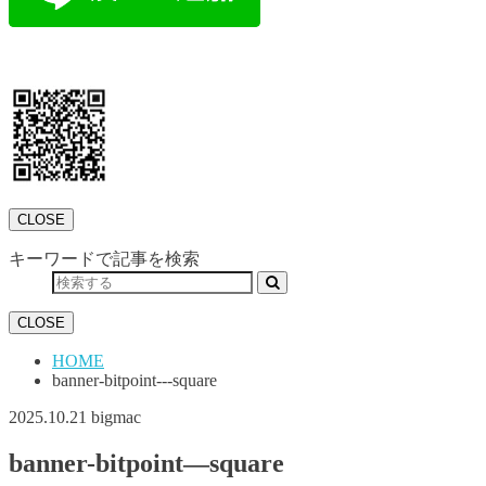
CLOSE
キーワードで記事を検索
CLOSE
HOME
banner-bitpoint---square
2025.10.21
bigmac
banner-bitpoint—square