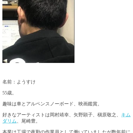
名前：ようすけ
55歳。
趣味は車とアルペンスノーボード、映画鑑賞。
好きなアーティストは岡村靖幸、矢野顕子、槇原敬之、
キム
ダリム
、尾崎豊。
本業は工場で夜勤の作業員として働いていましたが数年前に