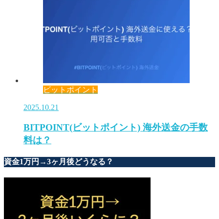
ビットポイント
2025.10.21
BITPOINT(ビットポイント) 海外送金の手数
料は？
資金1万円→3ヶ月後どうなる？