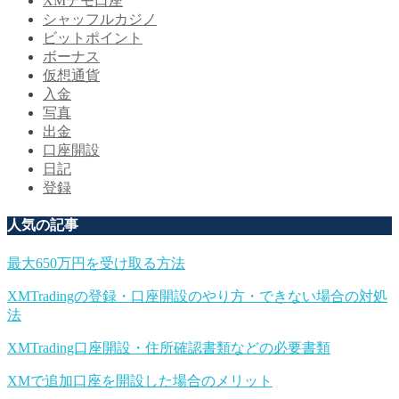
XMデモ口座
シャッフルカジノ
ビットポイント
ボーナス
仮想通貨
入金
写真
出金
口座開設
日記
登録
人気の記事
最大650万円を受け取る方法
XMTradingの登録・口座開設のやり方・できない場合の対処
法
XMTrading口座開設・住所確認書類などの必要書類
XMで追加口座を開設した場合のメリット