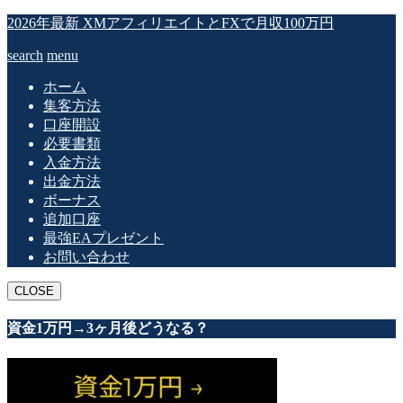
2026年最新 XMアフィリエイトとFXで月収100万円
search
menu
ホーム
集客方法
口座開設
必要書類
入金方法
出金方法
ボーナス
追加口座
最強EAプレゼント
お問い合わせ
CLOSE
資金1万円→3ヶ月後どうなる？