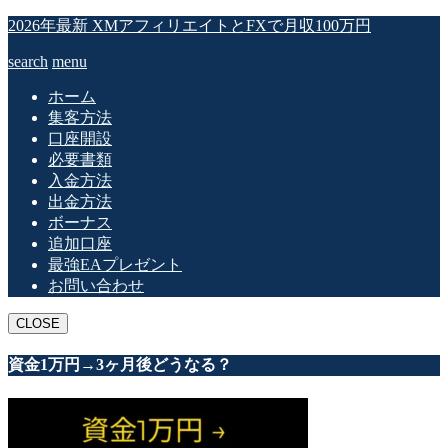
2026年最新 XMアフィリエイトとFXで月収100万円
search
menu
ホーム
集客方法
口座開設
必要書類
入金方法
出金方法
ボーナス
追加口座
最強EAプレゼント
お問い合わせ
CLOSE
資金1万円→3ヶ月後どうなる？