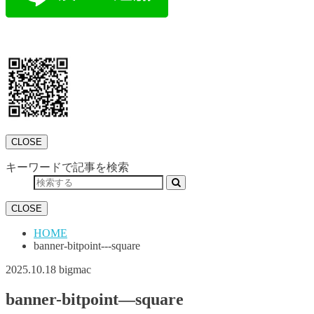
CLOSE
キーワードで記事を検索
CLOSE
HOME
banner-bitpoint---square
2025.10.18
bigmac
banner-bitpoint—square