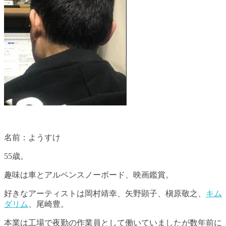
名前：ようすけ
55歳。
趣味は車とアルペンスノーボード、映画鑑賞。
好きなアーティストは岡村靖幸、矢野顕子、槇原敬之、
キム
ダリム
、尾崎豊。
本業は工場で夜勤の作業員として働いていましたが数年前に