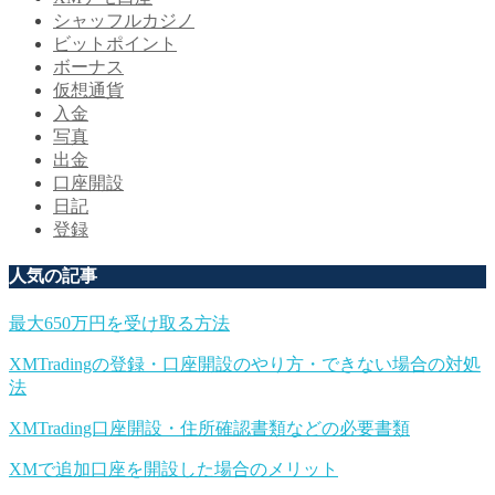
シャッフルカジノ
ビットポイント
ボーナス
仮想通貨
入金
写真
出金
口座開設
日記
登録
人気の記事
最大650万円を受け取る方法
XMTradingの登録・口座開設のやり方・できない場合の対処
法
XMTrading口座開設・住所確認書類などの必要書類
XMで追加口座を開設した場合のメリット