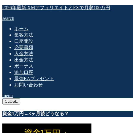
2026年最新 XMアフィリエイトとFXで月収100万円
search
ホーム
集客方法
口座開設
必要書類
入金方法
出金方法
ボーナス
追加口座
最強EAプレゼント
お問い合わせ
menu
CLOSE
資金1万円→3ヶ月後どうなる？