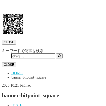
CLOSE
キーワードで記事を検索
CLOSE
HOME
banner-bitpoint--square
2025.10.21
bigmac
banner-bitpoint–square
ポスト