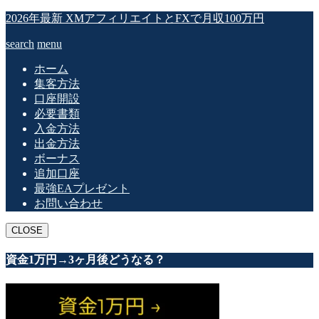
2026年最新 XMアフィリエイトとFXで月収100万円
search
menu
ホーム
集客方法
口座開設
必要書類
入金方法
出金方法
ボーナス
追加口座
最強EAプレゼント
お問い合わせ
CLOSE
資金1万円→3ヶ月後どうなる？