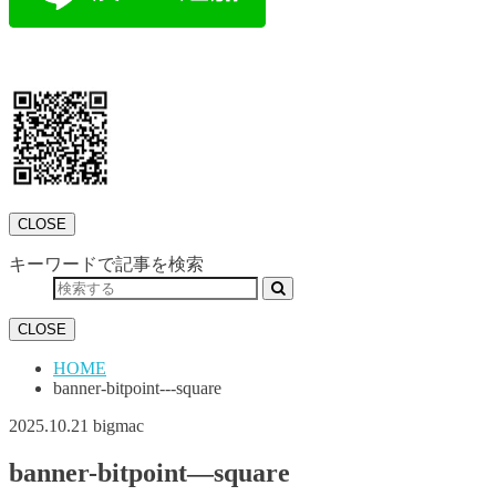
CLOSE
キーワードで記事を検索
CLOSE
HOME
banner-bitpoint---square
2025.10.21
bigmac
banner-bitpoint—square