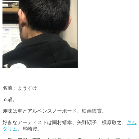
名前：ようすけ
55歳。
趣味は車とアルペンスノーボード、映画鑑賞。
好きなアーティストは岡村靖幸、矢野顕子、槇原敬之、
キム
ダリム
、尾崎豊。