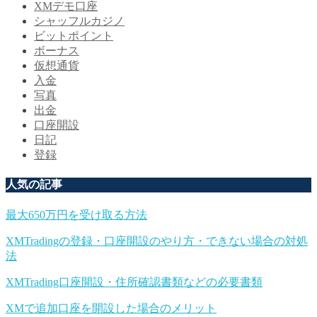
XMデモ口座
シャッフルカジノ
ビットポイント
ボーナス
仮想通貨
入金
写真
出金
口座開設
日記
登録
人気の記事
最大650万円を受け取る方法
XMTradingの登録・口座開設のやり方・できない場合の対処
法
XMTrading口座開設・住所確認書類などの必要書類
XMで追加口座を開設した場合のメリット