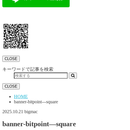
CLOSE
キーワードで記事を検索
CLOSE
HOME
banner-bitpoint---square
2025.10.21
bigmac
banner-bitpoint—square