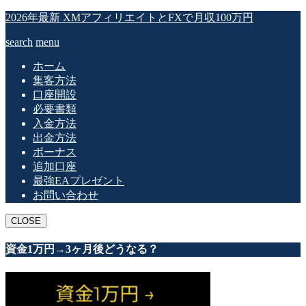
2026年最新 XMアフィリエイトとFXで月収100万円
search
menu
ホーム
集客方法
口座開設
必要書類
入金方法
出金方法
ボーナス
追加口座
最強EAプレゼント
お問い合わせ
CLOSE
資金1万円→3ヶ月後どうなる？