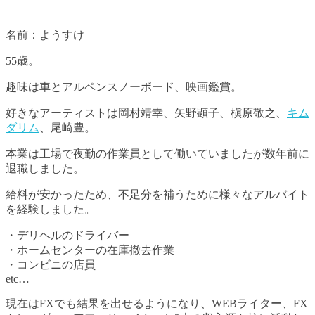
名前：ようすけ
55歳。
趣味は車とアルペンスノーボード、映画鑑賞。
好きなアーティストは岡村靖幸、矢野顕子、槇原敬之、
キム
ダリム
、尾崎豊。
本業は工場で夜勤の作業員として働いていましたが数年前に
退職しました。
給料が安かったため、不足分を補うために様々なアルバイト
を経験しました。
・デリヘルのドライバー
・ホームセンターの在庫撤去作業
・コンビニの店員
etc…
現在はFXでも結果を出せるようになり、WEBライター、FX