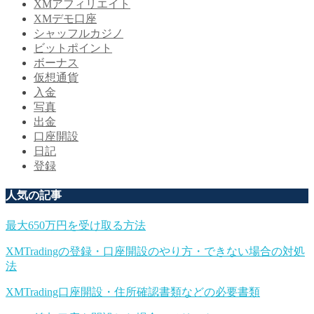
XMアフィリエイト
XMデモ口座
シャッフルカジノ
ビットポイント
ボーナス
仮想通貨
入金
写真
出金
口座開設
日記
登録
人気の記事
最大650万円を受け取る方法
XMTradingの登録・口座開設のやり方・できない場合の対処
法
XMTrading口座開設・住所確認書類などの必要書類