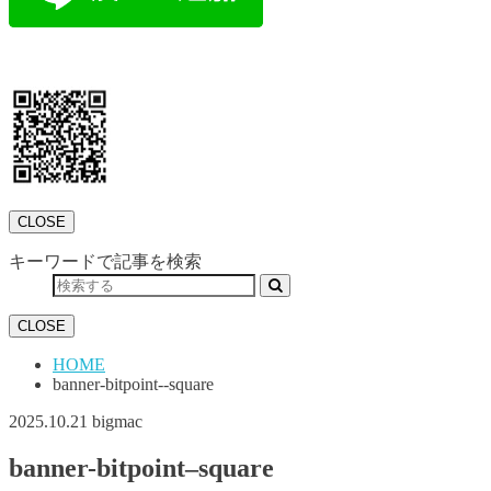
CLOSE
キーワードで記事を検索
CLOSE
HOME
banner-bitpoint--square
2025.10.21
bigmac
banner-bitpoint–square