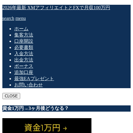
2026年最新 XMアフィリエイトとFXで月収100万円
search
menu
ホーム
集客方法
口座開設
必要書類
入金方法
出金方法
ボーナス
追加口座
最強EAプレゼント
お問い合わせ
CLOSE
資金1万円→3ヶ月後どうなる？