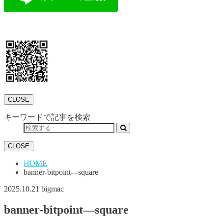
CLOSE
キーワードで記事を検索
CLOSE
HOME
banner-bitpoint---square
2025.10.21
bigmac
banner-bitpoint—square