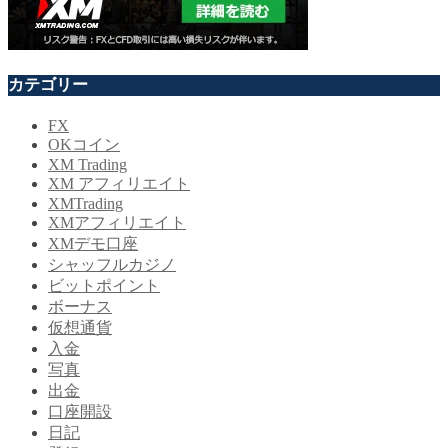
カテゴリー
FX
OKコイン
XM Trading
XM アフィリエイト
XMTrading
XMアフィリエイト
XMデモ口座
シャッフルカジノ
ビットポイント
ボーナス
仮想通貨
入金
写真
出金
口座開設
日記