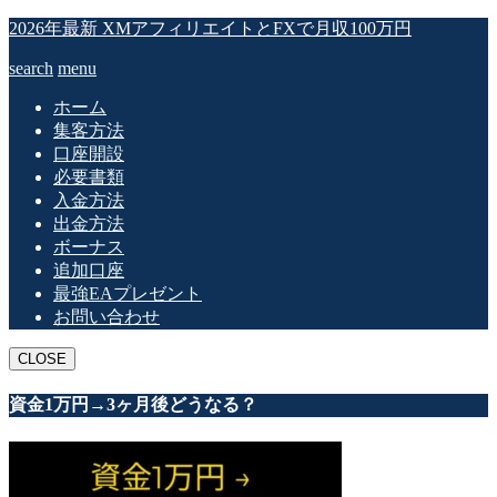
2026年最新 XMアフィリエイトとFXで月収100万円
search
menu
ホーム
集客方法
口座開設
必要書類
入金方法
出金方法
ボーナス
追加口座
最強EAプレゼント
お問い合わせ
CLOSE
資金1万円→3ヶ月後どうなる？