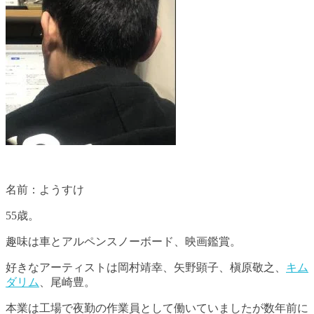
名前：ようすけ
55歳。
趣味は車とアルペンスノーボード、映画鑑賞。
好きなアーティストは岡村靖幸、矢野顕子、槇原敬之、
キム
ダリム
、尾崎豊。
本業は工場で夜勤の作業員として働いていましたが数年前に