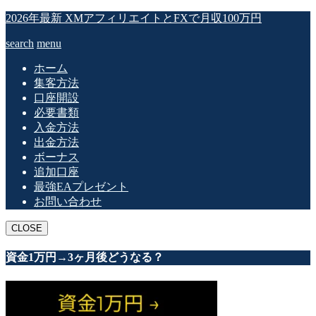
2026年最新 XMアフィリエイトとFXで月収100万円
search
menu
ホーム
集客方法
口座開設
必要書類
入金方法
出金方法
ボーナス
追加口座
最強EAプレゼント
お問い合わせ
CLOSE
資金1万円→3ヶ月後どうなる？