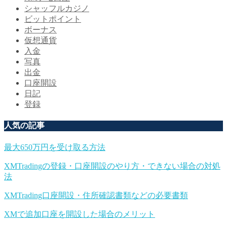
シャッフルカジノ
ビットポイント
ボーナス
仮想通貨
入金
写真
出金
口座開設
日記
登録
人気の記事
最大650万円を受け取る方法
XMTradingの登録・口座開設のやり方・できない場合の対処
法
XMTrading口座開設・住所確認書類などの必要書類
XMで追加口座を開設した場合のメリット