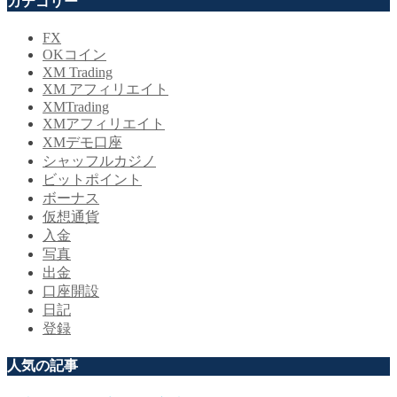
カテゴリー
FX
OKコイン
XM Trading
XM アフィリエイト
XMTrading
XMアフィリエイト
XMデモ口座
シャッフルカジノ
ビットポイント
ボーナス
仮想通貨
入金
写真
出金
口座開設
日記
登録
人気の記事