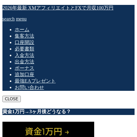
2026年最新 XMアフィリエイトとFXで月収100万円
search
menu
ホーム
集客方法
口座開設
必要書類
入金方法
出金方法
ボーナス
追加口座
最強EAプレゼント
お問い合わせ
CLOSE
資金1万円→3ヶ月後どうなる？