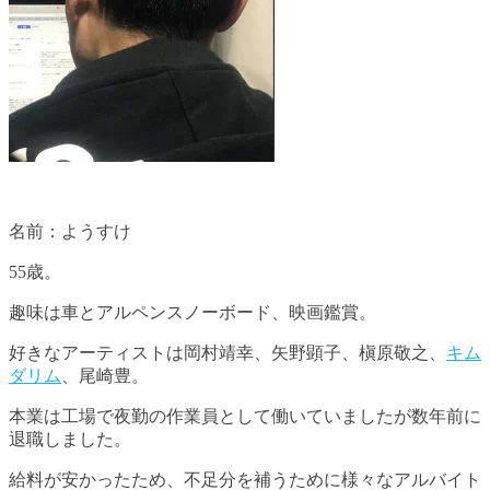
名前：ようすけ
55歳。
趣味は車とアルペンスノーボード、映画鑑賞。
好きなアーティストは岡村靖幸、矢野顕子、槇原敬之、
キム
ダリム
、尾崎豊。
本業は工場で夜勤の作業員として働いていましたが数年前に
退職しました。
給料が安かったため、不足分を補うために様々なアルバイト