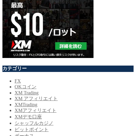
カテゴリー
FX
OKコイン
XM Trading
XM アフィリエイト
XMTrading
XMアフィリエイト
XMデモ口座
シャッフルカジノ
ビットポイント
ボーナス