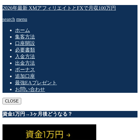
2026年最新 XMアフィリエイトとFXで月収100万円
search
menu
ホーム
集客方法
口座開設
必要書類
入金方法
出金方法
ボーナス
追加口座
最強EAプレゼント
お問い合わせ
CLOSE
資金1万円→3ヶ月後どうなる？