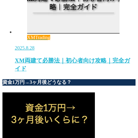
XMTrading
2025.8.28
XM両建て必勝法｜初心者向け攻略｜完全ガ
イド
資金1万円→3ヶ月後どうなる？