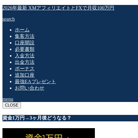
2026年最新 XMアフィリエイトとFXで月収100万円
search
ホーム
集客方法
口座開設
必要書類
入金方法
出金方法
ボーナス
追加口座
最強EAプレゼント
お問い合わせ
menu
CLOSE
資金1万円→3ヶ月後どうなる？