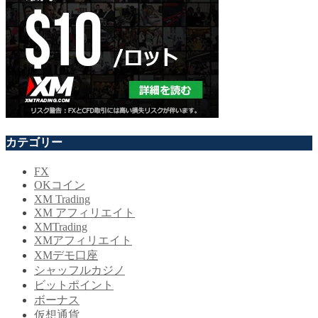
カテゴリー
FX
OKコイン
XM Trading
XM アフィリエイト
XMTrading
XMアフィリエイト
XMデモ口座
シャッフルカジノ
ビットポイント
ボーナス
仮想通貨