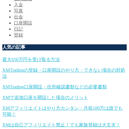
入金
写真
出金
口座開設
日記
登録
人気の記事
最大650万円を受け取る方法
XMTradingの登録・口座開設のやり方・できない場合の対処
法
XMTrading口座開設・住所確認書類などの必要書類
XMで追加口座を開設した場合のメリット
XMアフィリエイトはやり方カンタン・月収100万は誰でも
可能！
XMは自己アフィリエイト禁止！でも家族登録は大丈夫！