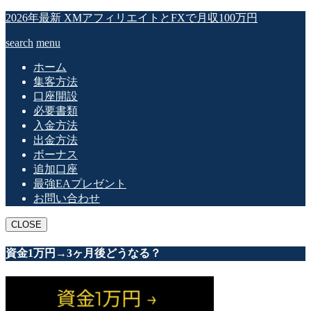
2026年最新 XMアフィリエイトとFXで月収100万円
search
menu
ホーム
集客方法
口座開設
必要書類
入金方法
出金方法
ボーナス
追加口座
最強EAプレゼント
お問い合わせ
CLOSE
資金1万円→3ヶ月後どうなる？