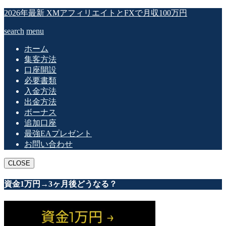
2026年最新 XMアフィリエイトとFXで月収100万円
search
menu
ホーム
集客方法
口座開設
必要書類
入金方法
出金方法
ボーナス
追加口座
最強EAプレゼント
お問い合わせ
CLOSE
資金1万円→3ヶ月後どうなる？