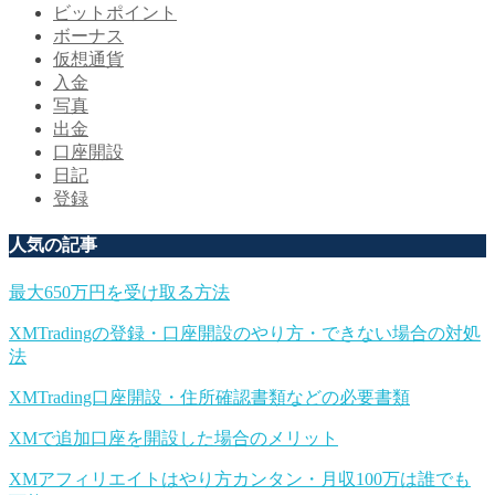
ビットポイント
ボーナス
仮想通貨
入金
写真
出金
口座開設
日記
登録
人気の記事
最大650万円を受け取る方法
XMTradingの登録・口座開設のやり方・できない場合の対処
法
XMTrading口座開設・住所確認書類などの必要書類
XMで追加口座を開設した場合のメリット
XMアフィリエイトはやり方カンタン・月収100万は誰でも