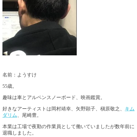
名前：ようすけ
55歳。
趣味は車とアルペンスノーボード、映画鑑賞。
好きなアーティストは岡村靖幸、矢野顕子、槇原敬之、
キム
ダリム
、尾崎豊。
本業は工場で夜勤の作業員として働いていましたが数年前に
退職しました。