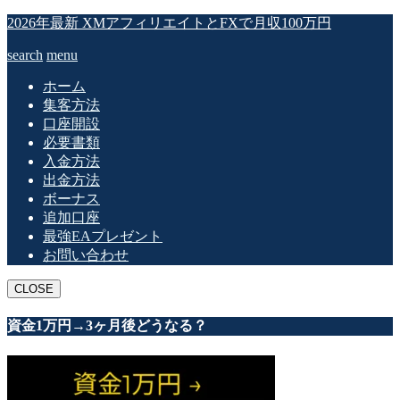
2026年最新 XMアフィリエイトとFXで月収100万円
search
menu
ホーム
集客方法
口座開設
必要書類
入金方法
出金方法
ボーナス
追加口座
最強EAプレゼント
お問い合わせ
CLOSE
資金1万円→3ヶ月後どうなる？