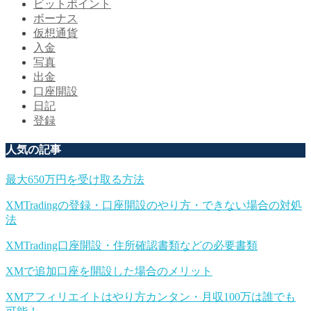
ビットポイント
ボーナス
仮想通貨
入金
写真
出金
口座開設
日記
登録
人気の記事
最大650万円を受け取る方法
XMTradingの登録・口座開設のやり方・できない場合の対処
法
XMTrading口座開設・住所確認書類などの必要書類
XMで追加口座を開設した場合のメリット
XMアフィリエイトはやり方カンタン・月収100万は誰でも