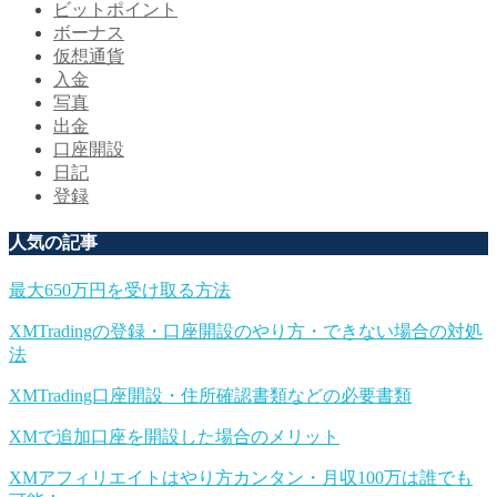
ビットポイント
ボーナス
仮想通貨
入金
写真
出金
口座開設
日記
登録
人気の記事
最大650万円を受け取る方法
XMTradingの登録・口座開設のやり方・できない場合の対処
法
XMTrading口座開設・住所確認書類などの必要書類
XMで追加口座を開設した場合のメリット
XMアフィリエイトはやり方カンタン・月収100万は誰でも