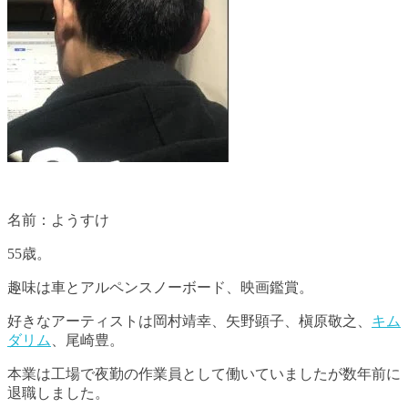
名前：ようすけ
55歳。
趣味は車とアルペンスノーボード、映画鑑賞。
好きなアーティストは岡村靖幸、矢野顕子、槇原敬之、
キム
ダリム
、尾崎豊。
本業は工場で夜勤の作業員として働いていましたが数年前に
退職しました。