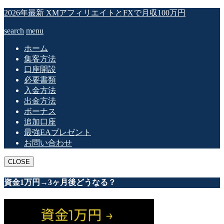
2026年最新 XMアフィリエイトとFXで月収100万円
search
menu
ホーム
集客方法
口座開設
必要書類
入金方法
出金方法
ボーナス
追加口座
最強EAプレゼント
お問い合わせ
CLOSE
資金1万円→3ヶ月後どうなる？