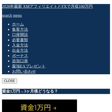
2026年最新 XMアフィリエイトとFXで月収100万円
search
menu
ホーム
集客方法
口座開設
必要書類
入金方法
出金方法
ボーナス
追加口座
最強EAプレゼント
お問い合わせ
CLOSE
資金1万円→3ヶ月後どうなる？