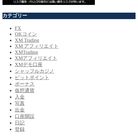
カテゴリー
FX
OKコイン
XM Trading
XM アフィリエイト
XMTrading
XMアフィリエイト
XMデモ口座
シャッフルカジノ
ビットポイント
ボーナス
仮想通貨
入金
写真
出金
口座開設
日記
登録