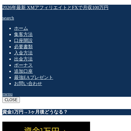
2026年最新 XMアフィリエイトとFXで月収100万円
search
ホーム
集客方法
口座開設
必要書類
入金方法
出金方法
ボーナス
追加口座
最強EAプレゼント
お問い合わせ
menu
CLOSE
資金1万円→3ヶ月後どうなる？