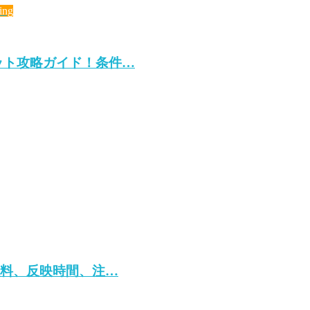
ing
リセット攻略ガイド！条件…
！手数料、反映時間、注…