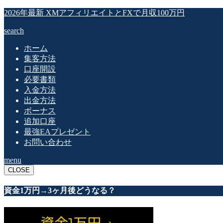
2026年最新 XMアフィリエイトとFXで月収100万円
search
ホーム
集客方法
口座開設
必要書類
入金方法
出金方法
ボーナス
追加口座
最強EAプレゼント
お問い合わせ
menu
CLOSE
資金1万円→3ヶ月後どうなる？