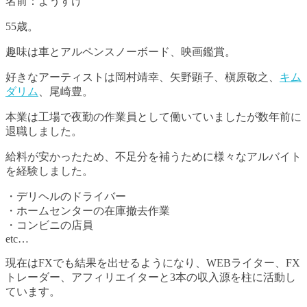
名前：ようすけ
55歳。
趣味は車とアルペンスノーボード、映画鑑賞。
好きなアーティストは岡村靖幸、矢野顕子、槇原敬之、
キム
ダリム
、尾崎豊。
本業は工場で夜勤の作業員として働いていましたが数年前に
退職しました。
給料が安かったため、不足分を補うために様々なアルバイト
を経験しました。
・デリヘルのドライバー
・ホームセンターの在庫撤去作業
・コンビニの店員
etc…
現在はFXでも結果を出せるようになり、WEBライター、FX
トレーダー、アフィリエイターと3本の収入源を柱に活動し
ています。