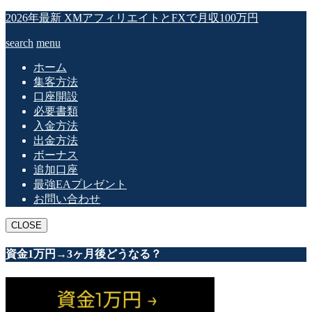
2026年最新 XMアフィリエイトとFXで月収100万円
search
menu
ホーム
集客方法
口座開設
必要書類
入金方法
出金方法
ボーナス
追加口座
最強EAプレゼント
お問い合わせ
CLOSE
資金1万円→3ヶ月後どうなる？