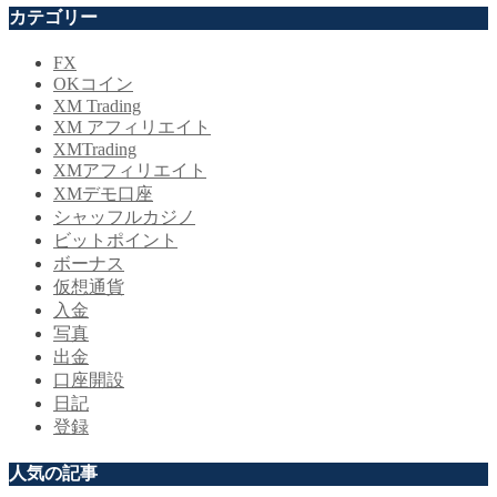
カテゴリー
FX
OKコイン
XM Trading
XM アフィリエイト
XMTrading
XMアフィリエイト
XMデモ口座
シャッフルカジノ
ビットポイント
ボーナス
仮想通貨
入金
写真
出金
口座開設
日記
登録
人気の記事