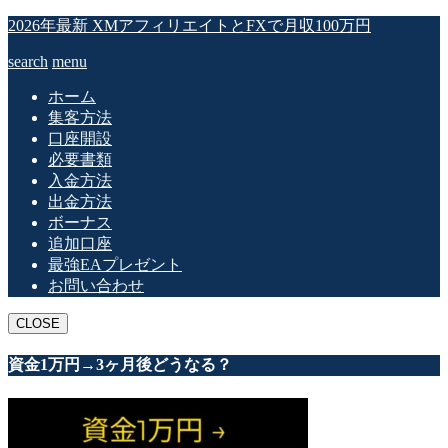
2026年最新 XMアフィリエイトとFXで月収100万円
search
menu
ホーム
集客方法
口座開設
必要書類
入金方法
出金方法
ボーナス
追加口座
最強EAプレゼント
お問い合わせ
CLOSE
資金1万円→3ヶ月後どうなる？