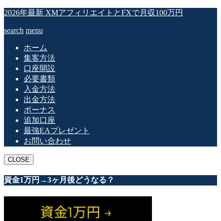
2026年最新 XMアフィリエイトとFXで月収100万円
search
menu
ホーム
集客方法
口座開設
必要書類
入金方法
出金方法
ボーナス
追加口座
最強EAプレゼント
お問い合わせ
CLOSE
資金1万円→3ヶ月後どうなる？