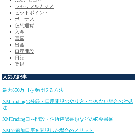
シャッフルカジノ
ビットポイント
ボーナス
仮想通貨
入金
写真
出金
口座開設
日記
登録
人気の記事
最大650万円を受け取る方法
XMTradingの登録・口座開設のやり方・できない場合の対処
法
XMTrading口座開設・住所確認書類などの必要書類
XMで追加口座を開設した場合のメリット