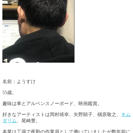
名前：ようすけ
55歳。
趣味は車とアルペンスノーボード、映画鑑賞。
好きなアーティストは岡村靖幸、矢野顕子、槇原敬之、
キム
ダリム
、尾崎豊。
本業は工場で夜勤の作業員として働いていましたが数年前に