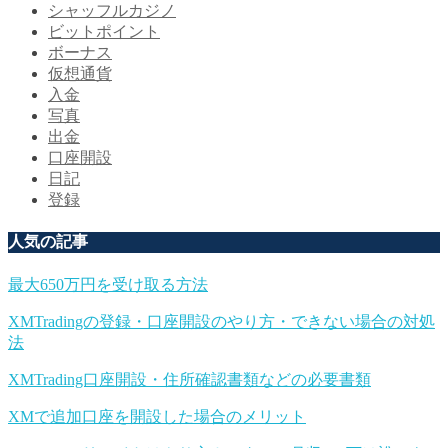
シャッフルカジノ
ビットポイント
ボーナス
仮想通貨
入金
写真
出金
口座開設
日記
登録
人気の記事
最大650万円を受け取る方法
XMTradingの登録・口座開設のやり方・できない場合の対処
法
XMTrading口座開設・住所確認書類などの必要書類
XMで追加口座を開設した場合のメリット