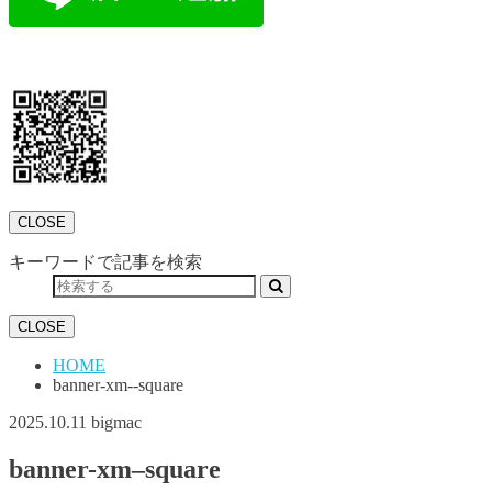
CLOSE
キーワードで記事を検索
CLOSE
HOME
banner-xm--square
2025.10.11
bigmac
banner-xm–square