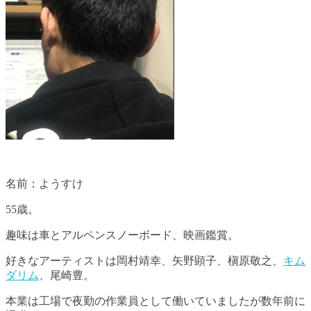
名前：ようすけ
55歳。
趣味は車とアルペンスノーボード、映画鑑賞。
好きなアーティストは岡村靖幸、矢野顕子、槇原敬之、
キム
ダリム
、尾崎豊。
本業は工場で夜勤の作業員として働いていましたが数年前に