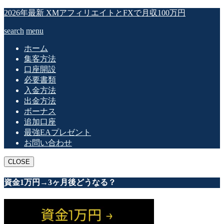
2026年最新 XMアフィリエイトとFXで月収100万円
search
menu
ホーム
集客方法
口座開設
必要書類
入金方法
出金方法
ボーナス
追加口座
最強EAプレゼント
お問い合わせ
CLOSE
資金1万円→3ヶ月後どうなる？