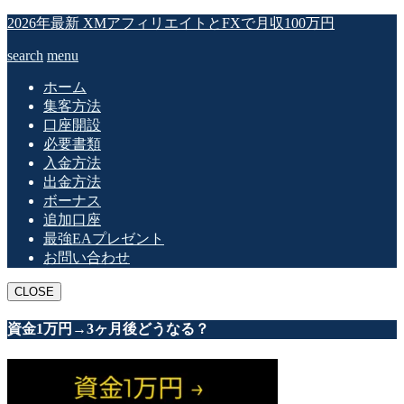
2026年最新 XMアフィリエイトとFXで月収100万円
search
menu
ホーム
集客方法
口座開設
必要書類
入金方法
出金方法
ボーナス
追加口座
最強EAプレゼント
お問い合わせ
CLOSE
資金1万円→3ヶ月後どうなる？