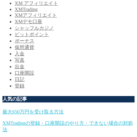
XM アフィリエイト
XMTrading
XMアフィリエイト
XMデモ口座
シャッフルカジノ
ビットポイント
ボーナス
仮想通貨
入金
写真
出金
口座開設
日記
登録
人気の記事
最大650万円を受け取る方法
XMTradingの登録・口座開設のやり方・できない場合の対処
法